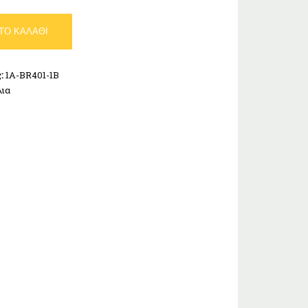
ΤΟ ΚΑΛΆΘΙ
ς:
1A-BR401-1B
λια