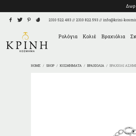
Δωρε
2310 522 483 // 2310 822 593 //
info@krini-kosmi
Ρολόγια
Κολιέ
Βραχιόλια
Σκ
HOME
SHOP
ΚΟΣΜΉΜΑΤΑ
ΒΡΑΧΙΌΛΙΑ
ΒΡΑΧΙΌΛΙ ΑΣΉΜΙ