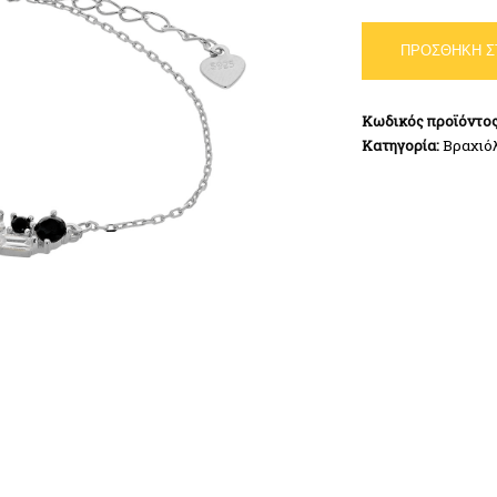
Βραχιόλι
ΠΡΟΣΘΉΚΗ Σ
Ασήμι
925
ποσότητα
Κωδικός προϊόντο
Κατηγορία:
Βραχιό