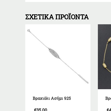
ΣΧΕΤΙΚΆ ΠΡΟΪΌΝΤΑ
Βραχιόλι Ασήμι 925
Βρ
€
35,00
€
4