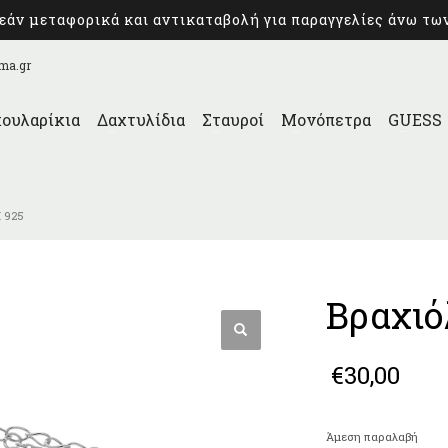
άν μεταφορικά και αντικαταβολή για παραγγελίες άνω τω
ma.gr
ουλαρίκια
Δαχτυλίδια
Σταυροί
Μονόπετρα
GUESS
 925
Βραχιό
€
30,00
Άμεση παραλαβή