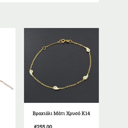
Βραχιόλι Μάτι Χρυσό Κ14
€
255,00