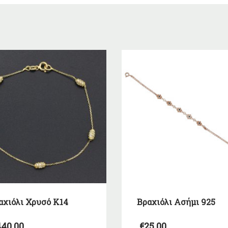
αχιόλι Χρυσό Κ14
Βραχιόλι Ασήμι 925
40,00
€
25,00