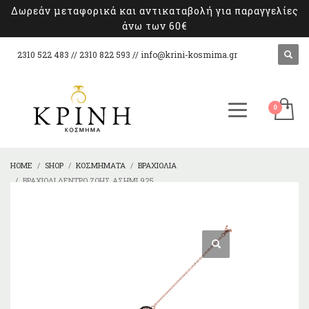
Δωρεάν μεταφορικά και αντικαταβολή για παραγγελίες
άνω των 60€
2310 522 483 // 2310 822 593 //
info@krini-kosmima.gr
HOME
SHOP
ΚΟΣΜΉΜΑΤΑ
ΒΡΑΧΙΌΛΙΑ
ΒΡΑΧΙΌΛΙ ΔΈΝΤΡΟ ΖΩΉΣ ΑΣΉΜΙ 925