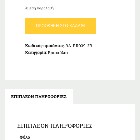
Άμεση παραλαβή
Βραχιόλι
ΠΡΟΣΘΉΚΗ ΣΤΟ ΚΑΛΆΘΙ
Δέντρο
Ζωής
Ασήμι
Κωδικός προϊόντος:
9A-BR039-2B
925
Κατηγορία:
Βραχιόλια
ποσότητα
ΕΠΙΠΛΈΟΝ ΠΛΗΡΟΦΟΡΊΕΣ
ΕΠΙΠΛΈΟΝ ΠΛΗΡΟΦΟΡΊΕΣ
Φύλο