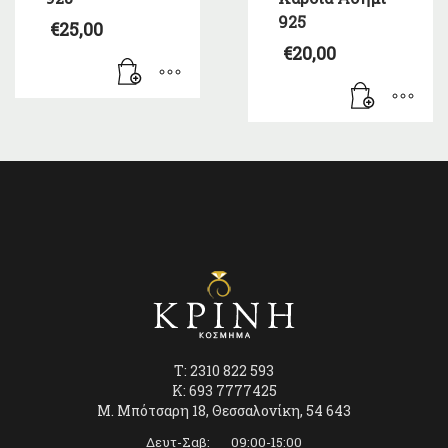
925
€
25,00
€
20,00
T: 2310 822 593
K: 693 7777425
Μ. Μπότσαρη 18, Θεσσαλονίκη, 54 643
Δευτ-Σαβ: 09:00-15:00