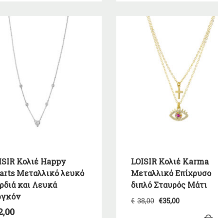
ISIR Κολιέ Happy
LOISIR Κολιέ Karma
arts Μεταλλικό λευκό
Μεταλλικό Επίχρυσo
ρδιά και Λευκά
διπλό Σταυρός Μάτι
ργκόν
Original
Η
€
38,00
€
35,00
price
τρέχουσ
2,00
was:
τιμή