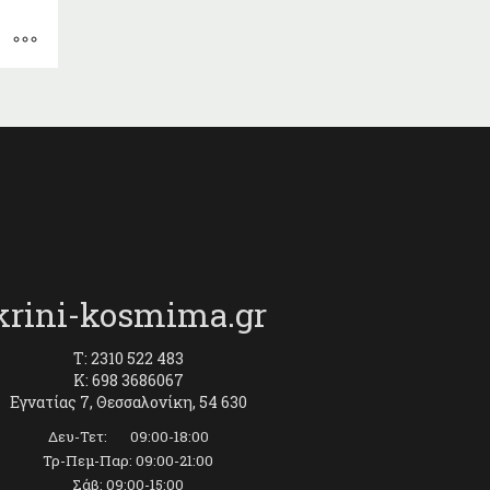
α
krini-kosmima.gr
T: 2310 522 483
K: 698 3686067
Εγνατίας 7, Θεσσαλονίκη, 54 630
Δευ-Τετ: 09:00-18:00
Τρ-Πεμ-Παρ: 09:00-21:00
Σάβ: 09:00-15:00