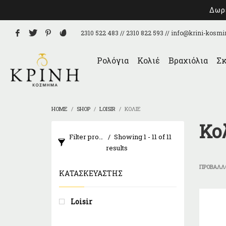
Δωρε
2310 522 483 // 2310 822 593 //
info@krini-kosmi
Ρολόγια
Κολιέ
Βραχιόλια
Σκ
HOME
SHOP
LOISIR
ΚΟΛΙΈ
Κο
Filter products
Showing 1 - 11 of 11
results
ΠΡΟΒΆΛΛΟ
ΚΑΤΑΣΚΕΥΑΣΤΉΣ
Loisir