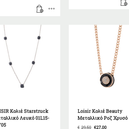
€38,00.
είναι:
€35,00.
ISIR Κολιέ Starstruck
Loisir Κολιέ Beauty
ταλλικό Λευκό 01L15-
Μεταλλικό Ροζ Χρυσό
705
Original
Η
€
29,50
€
27,00