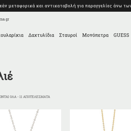
άν μεταφορικά και αντικαταβολή για παραγγελίες άνω τω
ma.gr
ουλαρίκια
Δαχτυλίδια
Σταυροί
Μονόπετρα
GUESS
λιέ
SORTED
ΝΤΑΙ ΌΛΑ - 11 ΑΠΟΤΕΛΈΣΜΑΤΑ
BY
LATEST