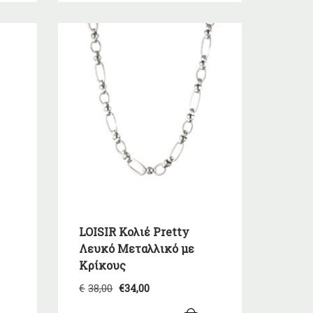
LOISIR Κολιέ Pretty
Λευκό Μεταλλικό με
Κρίκους
Original
Η
€
38,00
€
34,00
α
price
τρέχουσα
was:
τιμή