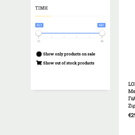
ΤΙΜΗ
€23
€40
23
40
Show only products on sale
Show out of stock products
LO
Με
Γα
Ζι
€
2