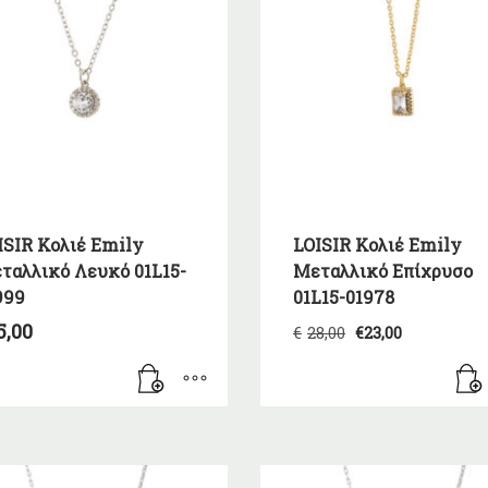
ISIR Κολιέ Emily
LOISIR Κολιέ Emily
ταλλικό Λευκό 01L15-
Μεταλλικό Επίχρυσο
999
01L15-01978
Original
Η
5,00
€
28,00
€
23,00
price
τρέχουσ
was:
τιμή
€28,00.
είναι:
€23,00.