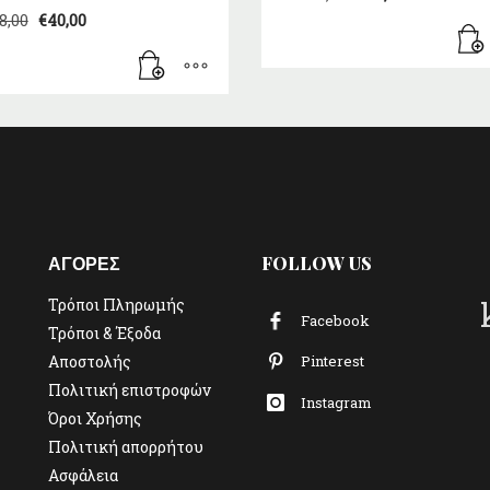
price
τρέχουσ
Original
Η
8,00
€
40,00
was:
τιμή
price
τρέχουσα
€29,50.
είναι:
was:
τιμή
€27,00.
€48,00.
είναι:
€40,00.
ΑΓΟΡΕΣ
FOLLOW US
Τρόποι Πληρωμής
Facebook
Τρόποι & Έξοδα
Αποστολής
Pinterest
Πολιτική επιστροφών
Instagram
Όροι Χρήσης
Πολιτική απορρήτου
Ασφάλεια