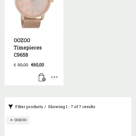
OOZOO
Timepieces
C9658
Original
Η
€
80,00
€
60,00
price
τρέχουσα
was:
τιμή
€80,00.
είναι:
€60,00.
Filter products
Showing 1 - 7 of 7 results
OOZOO