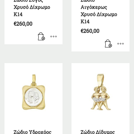
Χρυσό Δίχρωμο
Αιγόκερως
Κ14
Χρυσό Δίχρωμο
Κ14
€
260,00
€
260,00
Ζώδιο Υδροχόος
Ζώδιο Δίδυμος