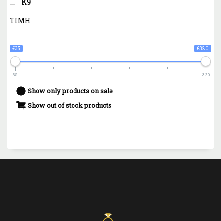
Κ9
ΤΙΜΗ
€35
€320
35
320
Show only products on sale
Show out of stock products