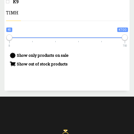
Κ9
ΤΙΜΗ
€8
€700
8
700
Show only products on sale
Show out of stock products