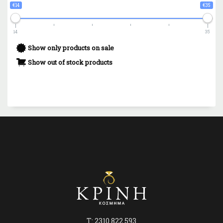
€14
€35
14
35
Show only products on sale
Show out of stock products
T: 2310 822 593